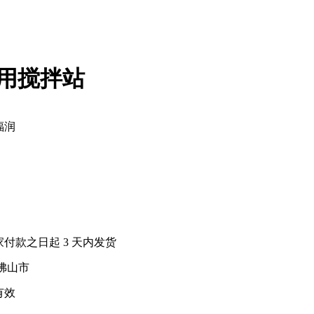
专用搅拌站
福润
家付款之日起
3
天内发货
佛山市
有效