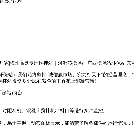
07-08 10:27
家|梅州高铁专用搅拌站｜河源75搅拌站|广西搅拌站环保站|东莞h
搅拌站环保站）我们始终坚持“诚信赢市场、实力打天下”的经营理
型搅拌站投资多少钱,在紫色的丁香花上聚凝莹露!
环保站)特点：
，对配料机、混凝土搅拌机出料口等进行实时监控。
单，易于掌握。动态面板显示，能清楚了解各部件的运行情况，同