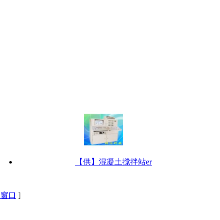
【供】混凝土搅拌站er
闭窗口
]