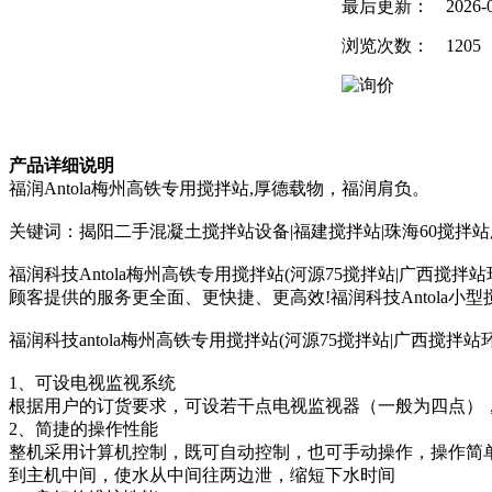
最后更新：
2026-
浏览次数：
1205
产品详细说明
福润Antola梅州高铁专用搅拌站,厚德载物，福润肩负。
关键词：揭阳二手混凝土搅拌站设备|福建搅拌站|珠海60搅拌站厂
福润科技Antola梅州高铁专用搅拌站(河源75搅拌站|广西
顾客提供的服务更全面、更快捷、更高效!福润科技Antola小
福润科技antola梅州高铁专用搅拌站(河源75搅拌站|广西搅拌站
1、可设电视监视系统
根据用户的订货要求，可设若干点电视监视器（一般为四点）
2、简捷的操作性能
整机采用计算机控制，既可自动控制，也可手动操作，操作简
到主机中间，使水从中间往两边泄，缩短下水时间