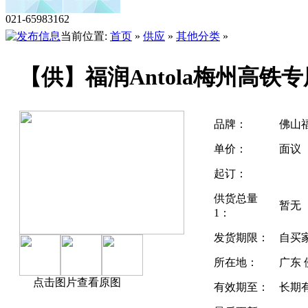
021-65983162
当前位置:
首页
»
供应
»
其他分类
»
【供】福润Antola梅州高铁
品牌：
佛山
单价：
面议
起订：
供货总量
暂无
1：
发货期限：
自买
所在地：
广东 
点击图片查看原图
有效期至：
长期