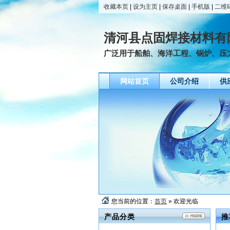
收藏本页
|
设为主页
|
保存桌面
|
手机版
|
二维
清河县点固焊接材料有
广泛用于船舶、海洋工程、锅炉、压力
网站首页
公司介绍
供
您当前的位置：
首页
» 欢迎光临
产品分类
推