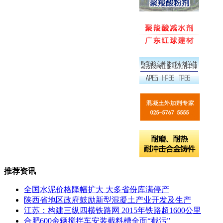
推荐资讯
全国水泥价格降幅扩大 大多省份库满停产
陕西省地区政府鼓励新型混凝土产业开发及生产
江苏：构建三纵四横铁路网 2015年铁路超1600公里
合肥600余辆搅拌车安装截料槽全面“截污”