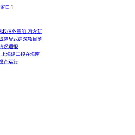
闭窗口
]
+债权债务重组 四方新
集成装配式建筑项目落
展情况通报
场 上海建工拟在海南
目投产运行