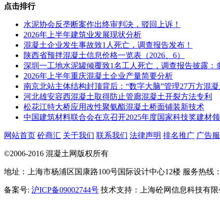
点击排行
水泥协会反垄断案作出终审判决，驳回上诉！
2026年上半年建筑业发展现状分析
混凝土企业发生事故致1人死亡，调查报告发布！
陕西省预拌混凝土信息价格一览表（2026、6）
深圳一工地水泥罐倾覆致1名工人死亡，调查报告披露：
2026年上半年重庆混凝土企业产量简要分析
南京北站主体结构封顶背后：“数字大脑”管理27万方混凝
河北雄安容西混凝土取得防止管廊混凝土开裂方法专利
松花江特大桥应用改性聚氨酯混凝土桥面铺装新技术
中国建筑材料联合会在京召开2025年度国家科技奖建材
网站首页
砼商汇
关于我们
联系我们
法律声明
排名推广
广告服
©2006-2016 混凝土网版权所有
地址：上海市杨浦区国康路100号国际设计中心12楼 服务热线：021-
备案号:
沪ICP备09002744号
技术支持：上海砼网信息科技有限