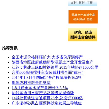
推荐资讯
全国水泥价格降幅扩大 大多省份库满停产
陕西省地区政府鼓励新型混凝土产业开发及生产
江苏：构建三纵四横铁路网 2015年铁路超1600公里
合肥600余辆搅拌车安装截料槽全面“截污”
​2014年1-8月全国固定资产投资增长16.5%
邯郸农村推散走向纵深
1-8月份全国水泥产量增长为3.5%
论我国通用水泥产品及等级发展趋势
14城批复轨道交通项目25个 总投资3300亿
广东湿拌砂浆占据预拌砂浆发展主导地位