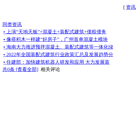
[
资讯
同类资讯
• 上演“天地天板”+混凝土+装配式建筑+债权债务
• 像搭积木一样建“好房子”，广州首单混凝土模块
• 海南大力推进预拌混凝土、装配式建筑等一体化绿
• 2022年全国装配式建筑行业政策汇总及发展趋势分
• 住建部：加快建筑机器人研发和应用 大力发展装
共
0
条 [查看全部]
相关评论