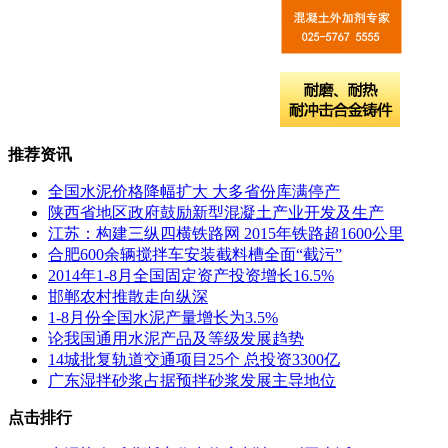
推荐资讯
全国水泥价格降幅扩大 大多省份库满停产
陕西省地区政府鼓励新型混凝土产业开发及生产
江苏：构建三纵四横铁路网 2015年铁路超1600公里
合肥600余辆搅拌车安装截料槽全面“截污”
​2014年1-8月全国固定资产投资增长16.5%
邯郸农村推散走向纵深
1-8月份全国水泥产量增长为3.5%
论我国通用水泥产品及等级发展趋势
14城批复轨道交通项目25个 总投资3300亿
广东湿拌砂浆占据预拌砂浆发展主导地位
点击排行