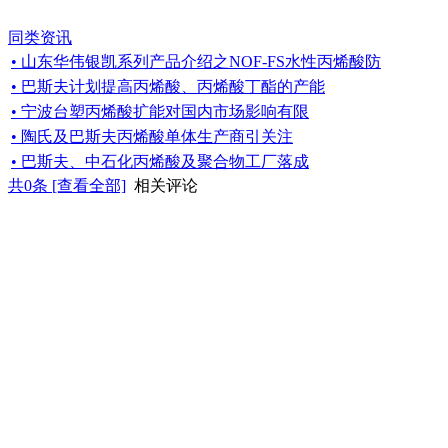
同类资讯
• 山东华伟银凯系列产品介绍之NOF-FS水性丙烯酸防
• 巴斯夫计划提高丙烯酸、丙烯酸丁酯的产能
• 宁波台塑丙烯酸扩能对国内市场影响有限
• 陶氏及巴斯夫丙烯酸单体生产商引关注
• 巴斯夫、中石化丙烯酸及聚合物工厂落成
共
0
条 [查看全部]
相关评论