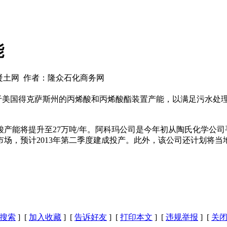
能
国混凝土网 作者：隆众石化商务网
于美国得克萨斯州的丙烯酸和丙烯酸酯装置产能，以满足污水处
产能将提升至27万吨/年。阿科玛公司是今年初从陶氏化学公司手
，预计2013年第二季度建成投产。此外，该公司还计划将当地
搜索
] [
加入收藏
] [
告诉好友
] [
打印本文
] [
违规举报
] [
关