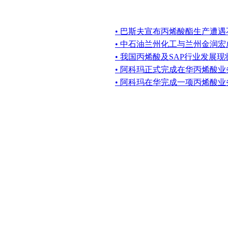
• 巴斯夫宣布丙烯酸酯生产遭
• 中石油兰州化工与兰州金润
• 我国丙烯酸及SAP行业发展
• 阿科玛正式完成在华丙烯酸
• 阿科玛在华完成一项丙烯酸