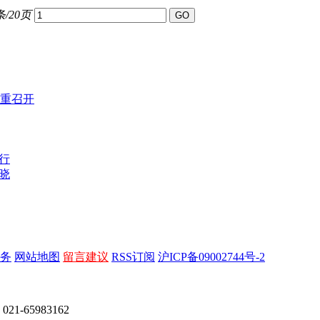
条/20页
重召开
行
晓
务
网站地图
留言建议
RSS订阅
沪ICP备09002744号-2
65983162