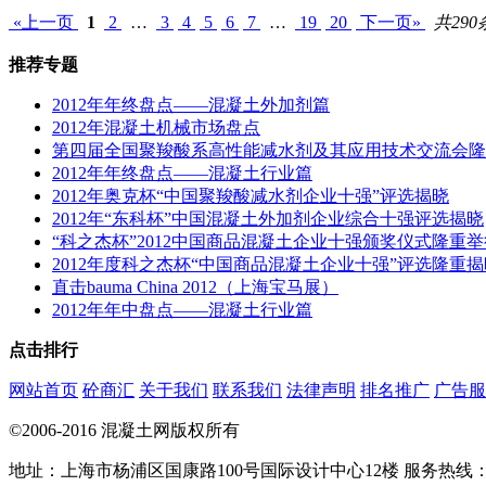
«上一页
1
2
…
3
4
5
6
7
…
19
20
下一页»
共290
推荐专题
2012年年终盘点——混凝土外加剂篇
2012年混凝土机械市场盘点
第四届全国聚羧酸系高性能减水剂及其应用技术交流会隆
2012年年终盘点——混凝土行业篇
2012年奥克杯“中国聚羧酸减水剂企业十强”评选揭晓
2012年“东科杯”中国混凝土外加剂企业综合十强评选揭晓
“科之杰杯”2012中国商品混凝土企业十强颁奖仪式隆重举
2012年度科之杰杯“中国商品混凝土企业十强”评选隆重揭
直击bauma China 2012（上海宝马展）
2012年年中盘点——混凝土行业篇
点击排行
网站首页
砼商汇
关于我们
联系我们
法律声明
排名推广
广告服
©2006-2016 混凝土网版权所有
地址：上海市杨浦区国康路100号国际设计中心12楼 服务热线：021-