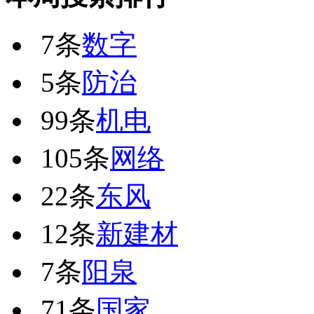
7条
数字
5条
防治
99条
机电
105条
网络
22条
东风
12条
新建材
7条
阳泉
71条
国家