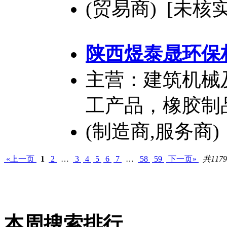
(贸易商) [未核实
陕西煜泰晟环保
主营：建筑机械
工产品，橡胶制
(制造商,服务商)
«上一页
1
2
…
3
4
5
6
7
…
58
59
下一页»
共117
本周搜索排行