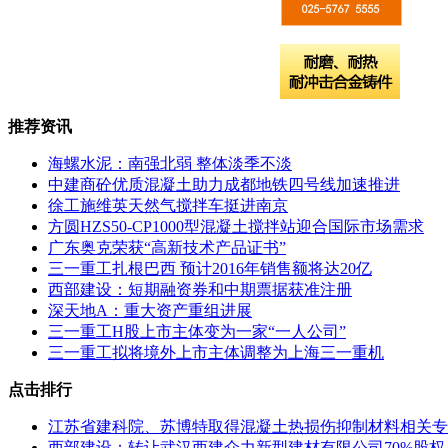
推荐资讯
海螺水泥：南强北弱 整体淡季不淡
中建商砼优质混凝土助力成都地铁四号线加速推进
徐工施维英天然气搅拌车挺进南京
方圆HZS50-CP1000型混凝土搅拌站迎合国际市场需求
广东奥克荣获“高新技术产品证书”
三一重工扎根巴西 预计2016年销售额将达20亿
西部建设：短期融资券和中期票据获准注册
深天地A：重大资产重组进展
三一重工H股上市主体变为一家“一人公司”
三一重工拟将境外上市主体调整为上海三一重机
点击排行
江苏省建科院、苏博特取得混凝土热损伤抑制材料相关专
西部建设：转让武汉西建众力新型建材有限公司70%股权