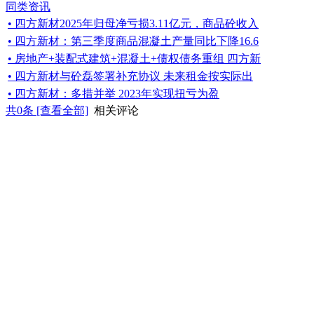
同类资讯
• 四方新材2025年归母净亏损3.11亿元，商品砼收入
• 四方新材：第三季度商品混凝土产量同比下降16.6
• 房地产+装配式建筑+混凝土+债权债务重组 四方新
• 四方新材与砼磊签署补充协议 未来租金按实际出
• 四方新材：多措并举 2023年实现扭亏为盈
共
0
条 [查看全部]
相关评论