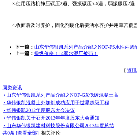
3.使用压路机静压碾压2遍、强振碾压5-6遍，弱振碾压2遍
4.收面后及时养护，固化剂硬化后要洒水养护并用草苫覆
下一篇：
山东华伟银凯系列产品介绍之NOF-FS水性丙烯
上一篇：
操纵价格！14家水泥厂被罚！
[
资讯
同类资讯
• 山东华伟银凯系列产品介绍之NOF-GX低碳混凝土高
• 华伟银凯混凝土外加剂成功应用于世界超级工程
• 华伟银凯2012年度股东大会决议
• 华伟银凯关于召开2013年年度股东大会通知
• 山东华伟银凯建材科技股份有限公司2013年度总结
共
0
条 [查看全部]
相关评论