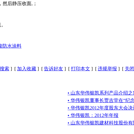
，然后静压收面,；
盖。
酸防水涂料
搜索
] [
加入收藏
] [
告诉好友
] [
打印本文
] [
违规举报
] [
关
• 山东华伟银凯系列产品介绍之N
• 华伟银凯董事长贾吉堂在“纪
• 华伟银凯2012年度股东大会
• 华伟银凯：2012年年报
• 山东华伟银凯建材科技股份