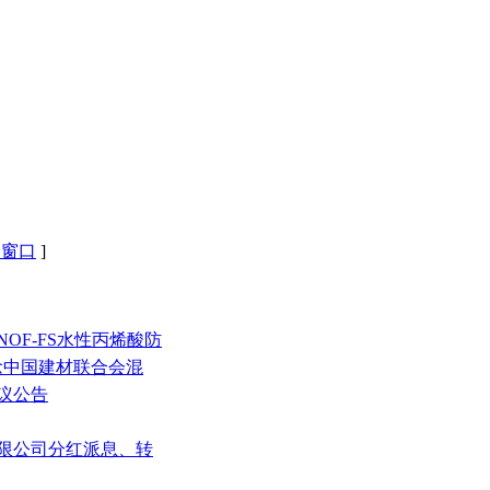
闭窗口
]
OF-FS水性丙烯酸防
念中国建材联合会混
决议公告
有限公司分红派息、转